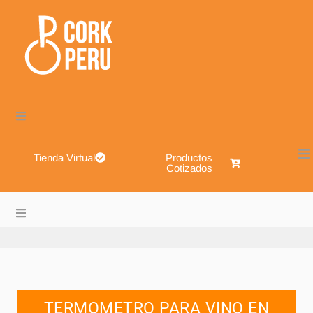
Tienda Virtual
Productos
Cotizados
Cork Perú – Envases de Vidrio, Sistemas de Cierre, Alimen
About
Blog
TERMOMETRO PARA VINO EN
Shop