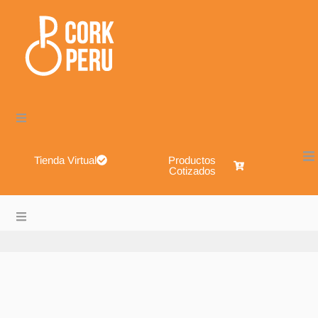
Tienda Virtual
Productos
Cotizados
Cork Perú – Envases de Vidrio, Sistemas de Cierre, Alimen
About
Blog
Shop