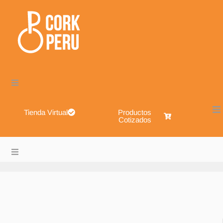
Tienda Virtual
Productos
Cotizados
Cork Perú – Envases de Vidrio, Sistemas de Cierre, Alimen
About
Blog
Shop