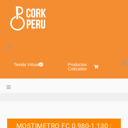
Tienda Virtual
Productos
Cotizados
Cork Perú – Envases de Vidrio, Sistemas de Cierre, Alimen
About
Blog
MOSTIMETRO FC 0.980-1.130 :
Shop