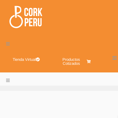
Tienda Virtual
Productos
Cotizados
Cork Perú – Envases de Vidrio, Sistemas de Cierre, Alimen
About
Blog
Shop