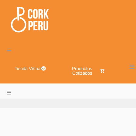
Tienda Virtual
Productos
Cotizados
Cork Perú – Envases de Vidrio, Sistemas de Cierre, Alimen
About
Blog
Shop