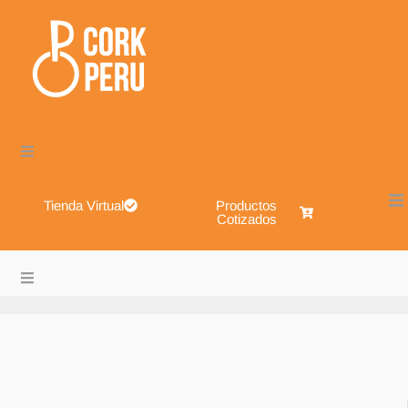
Tienda Virtual
Productos
Cotizados
Cork Perú – Envases de Vidrio, Sistemas de Cierre, Alimen
About
Blog
Shop