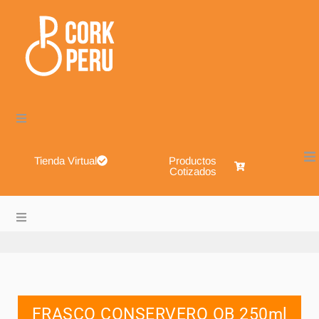
Tienda Virtual
Productos
Cotizados
Cork Perú – Envases de Vidrio, Sistemas de Cierre, Alimen
About
Blog
FRASCO CONSERVERO OB 250ml
Shop