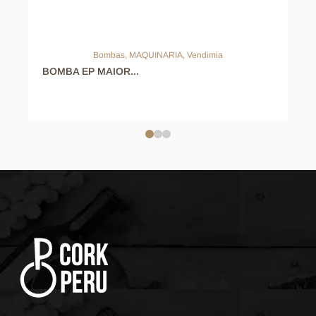
Bombas
,
MAQUINARIA
,
Vendimia
BOMBA EP MAIOR...