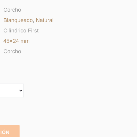
Corcho
Blanqueado
,
Natural
Cilíndrico First
45×24 mm
Corcho
CIÓN