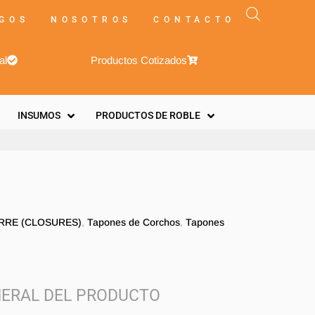
GOS
NOSOTROS
CONTACTO
al
Productos Cotizados
INSUMOS
PRODUCTOS DE ROBLE
ERRE (CLOSURES)
,
Tapones de Corchos
,
Tapones
ERAL DEL PRODUCTO