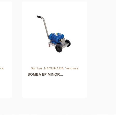
mia
Bombas
,
MAQUINARIA
,
Vendimia
Bomba
BOMBA EP MINOR...
BOMBA 