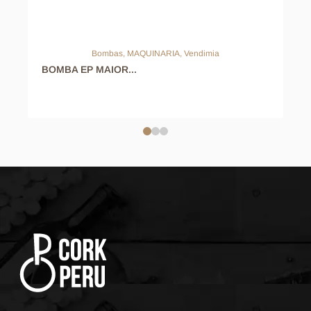
Bombas
,
MAQUINARIA
,
Vendimia
BOMBA EP MAIOR...