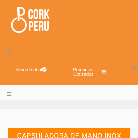
Tienda Virtual
Productos
Cotizados
Cork Perú – Envases de Vidrio, Sistemas de Cierre, Alimen
About
Blog
CAPSULADORA DE MANO INOX
Shop