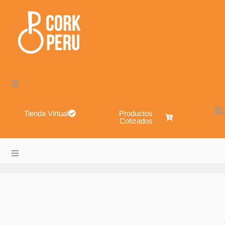
Tienda Virtual
Productos
Cotizados
Cork Perú – Envases de Vidrio, Sistemas de Cierre, Alimen
About
Blog
Shop