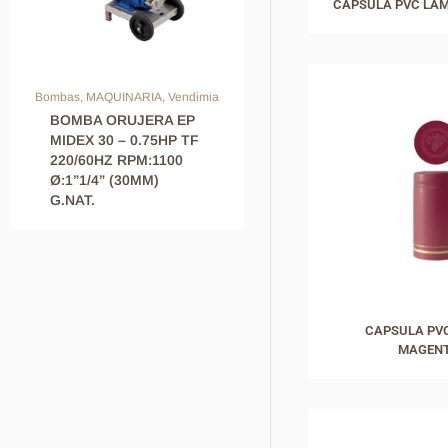
CAPSULA PVC LAM
Bombas
,
MAQUINARIA
,
Vendimia
BOMBA ORUJERA EP
MIDEX 30 – 0.75HP TF
220/60HZ RPM:1100
Ø:1”1/4” (30MM)
G.NAT.
CAPSULA PV
MAGENT