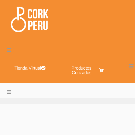
Tienda Virtual
Productos
Cotizados
Cork Perú – Envases de Vidrio, Sistemas de Cierre, Alimen
About
Blog
Shop