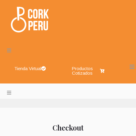
Tienda Virtual
Productos
Cotizados
Cork Perú – Envases de Vidrio, Sistemas de Cierre, Aliment
About
Blog
Checkout
Shop